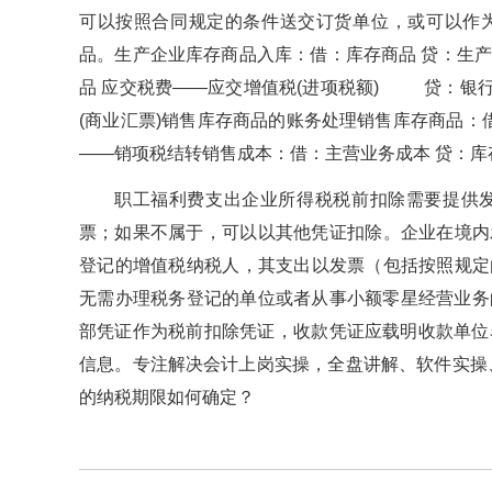
可以按照合同规定的条件送交订货单位，或可
品。生产企业库存商品入库：借：库存商品 贷
品 应交税费——应交增值税(进项税额) 贷：银行
(商业汇票)销售库存商品的账务处理销售库存商品：借
——销项税结转销售成本：借：主营业务成本 贷
职工福利费支出企业所得税税前扣除需要提供发票吗
票；如果不属于，可以以其他凭证扣除。企业
登记的增值税纳税人，其支出以发票（包括按照
无需办理税务登记的单位或者从事小额零星经营业务的个
部凭证作为税前扣除凭证，收款凭证应载明收款单位
信息。专注解决会计上岗实操，全盘讲解、软件实
的纳税期限如何确定？