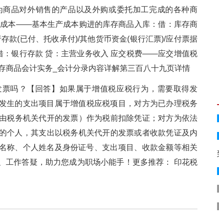
以作为商品对外销售的产品以及外购或委托加工完成的各种商
：生产成本——基本生产成本购进的库存商品入库：借：库存商
存款(已付、托收承付)/其他货币资金(银行汇票)/应付票据
：银行存款 贷：主营业务收入 应交税费——应交增值税
：库存商品会计实务_会计分录内容详解第三百八十九页详情
？【回答】如果属于增值税应税行为，需要取得发
在境内发生的支出项目属于增值税应税项目，对方为已办理税务
规定由税务机关代开的发票）作为税前扣除凭证；对方为依法
人，其支出以税务机关代开的发票或者收款凭证及内
名称、个人姓名及身份证号、支出项目、收款金额等相关
操、工作答疑，助力您成为职场小能手！更多推荐： 印花税